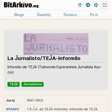
Men
Blogo
Gazetoj
Donacu
Pri ni
La Ĵurnalisto/TEĴA-informilo
Informilo de TEĴA (Tutmonda Esperantista Ĵurnalista Aso-
cio)
TEĴA
Ĵurnalismo
Jaroj
1947–1953
BPEAPE
T.E.Ĵ.A. aŭ TEĴA-informilo. Informilo de TEĴA.