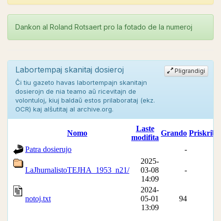
Dankon al Roland Rotsaert pro la fotado de la numeroj
Labortempaj skanitaj dosieroj
Pligrandigi
Ĉi tiu gazeto havas labortempajn skanitajn
dosierojn de nia teamo aŭ ricevitajn de
volontuloj, kiuj baldaŭ estos prilaborataj (ekz.
OCR) kaj alŝutitaj al archive.org.