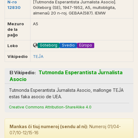
N-ro
[Tutmonda Esperantista Ĵurnalista Asocio].
12830
Göteborg (SE), 1947-1952, A5, multobligita,
almenaŭ 20 n-roj. GEBAA(587). IEMW
Mezuro
A5
de la
paĝo
Göteborg
Svedio
Eŭropo
Loko
Vikipedio
TEĴA
Tutmonda Esperantista Ĵurnalista
El Vikipedio:
Asocio
Tutmonda Esperantista Ĵurnalista Asocio, mallonge TEĴA
estas faka asocio de UEA.
Creative Commons Attribution-ShareAlike 4.0
Mankas ĉi tiuj numeroj (sendu al ni):
Numeroj 01/04-
07/10-12/15-16