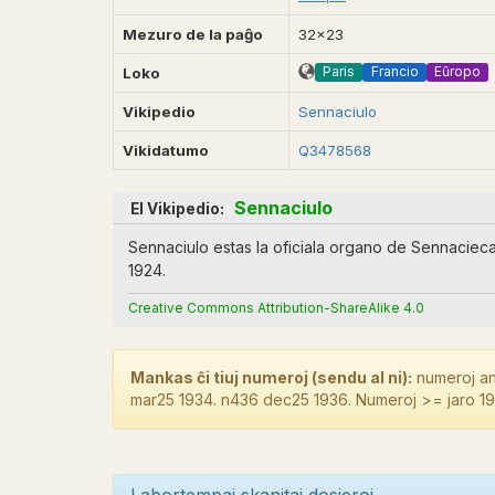
kelka tempo prizorgis la red
milito de jan. 1946 ĝis dec
Mezuro de la paĝo
32x23
Lernanto». Dua serio: En 194
la XIII-a SAT-Kongreso.* Su
Paris
Francio
Eŭropo
Loko
Supplement á n-ro 762, n-ro 
Vikipedio
Reinhard Haupenthal. Ie en 
Sennaciulo
Vikidatumo
Q3478568
Sennaciulo
El Vikipedio:
Sennaciulo estas la oficiala organo de Sennacieca
1924.
Creative Commons Attribution-ShareAlike 4.0
Mankas ĉi tiuj numeroj (sendu al ni):
numeroj ant
mar25 1934. n436 dec25 1936. Numeroj >= jaro 1
Labortempaj skanitaj dosieroj