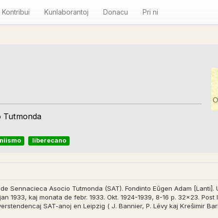
Kontribui
Kunlaborantoj
Donacu
Pri ni
io Tutmonda
niismo
liberecano
 de Sennacieca Asocio Tutmonda (SAT). Fondinto Eŭgen Adam [Lanti]. Un
jan 1933, kaj monata de febr. 1933. Okt. 1924-1939, 8-16 p. 32x23. Post 
verstendencaj SAT-anoj en Leipzig ( J. Bannier, P. Lévy kaj Kreŝimir Ba
d. estis Kreŝimir Barkoviĉ. Dir. de la publication: Yves Peyraut. Tio da