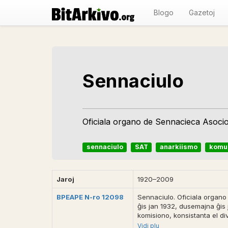
Blogo
Gazetoj
Sennaciulo
Oficiala organo de Sennacieca Asoc
sennaciulo
SAT
anarkiismo
komu
Jaroj
1920–2009
BPEAPE N-ro 12098
Sennaciulo. Oficiala organo
ĝis jan 1932, dusemajna ĝis 
komisiono, konsistanta el di
Lerchner (Leipzig,DE). Ĉefre
Vidi plu