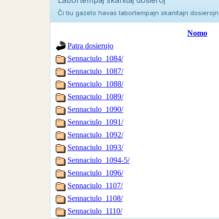
Ĉi tiu gazeto havas labortempajn skanitajn dosierojn d