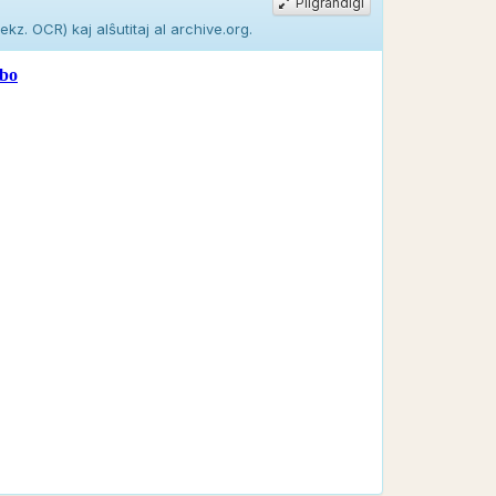
Pligrandigi
kz. OCR) kaj alŝutitaj al archive.org.