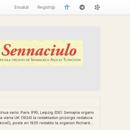
Ensaluti
Registriĝi
ua serio: Paris (FR), Leipzig (DE). Semajna organo
la viena UK (1924) la redaktadon prizorgis redakcia
rkoviĉ), poste en 1925 redaktis la organon Richard
ŭris ĝis la mezo de 1926, kiam Lanti [Eŭgen Adam] dum