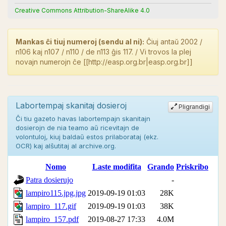
Creative Commons Attribution-ShareAlike 4.0
Mankas ĉi tiuj numeroj (sendu al ni):
Ĉiuj antaŭ 2002 /
n106 kaj n107 / n110 / de n113 ĝis 117. / Vi trovos la plej
novajn numerojn ĉe [[http://easp.org.br|easp.org.br]]
Labortempaj skanitaj dosieroj
Pligrandigi
Ĉi tiu gazeto havas labortempajn skanitajn
dosierojn de nia teamo aŭ ricevitajn de
volontuloj, kiuj baldaŭ estos prilaborataj (ekz.
OCR) kaj alŝutitaj al archive.org.