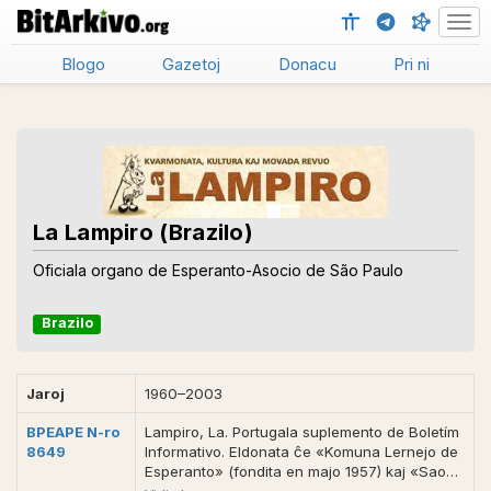
Men
Blogo
Gazetoj
Donacu
Pri ni
La Lampiro (Brazilo)
Oficiala organo de Esperanto-Asocio de São Paulo
Brazilo
Jaroj
1960–2003
BPEAPE N-ro
Lampiro, La. Portugala suplemento de Boletím
8649
Informativo. Eldonata ĉe «Komuna Lernejo de
Esperanto» (fondita en majo 1957) kaj «Sao