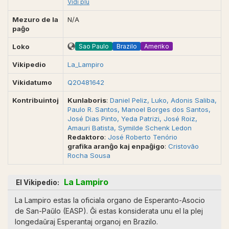
Paulo Esperanto Klubo». Paperas senatende
Vidi plu
kaj senatente, Esperante kaj esperante esti
legata. Fondinto kaj red. poste Nerespondeca
Mezuro de la
N/A
Direktoro Daray Pedroso Machado Gaia. Sao
paĝo
Paulo (SP, BR). Unua serio: okt. 1959-apr. 1962.
Redaktoroj: Zuleide Laranjeira, Nicola
Sao Paulo
Brazilo
Ameriko
Loko
Tallarico, Lair Bravo, I. C. Vatevski. Eldonita en
Vikipedio
500800 ekzempleroj. Dua serio: 1972-1996.
La_Lampiro
Fondinto, redaktoro, kompilisto, tajpisto,
Vikidatumo
Q20481642
aranĝisto Daray Pedroso Machado Gaia.
Responda direktoro Nélson Silveira, red. s-ino
Kontribuintoj
Kunlaboris
:
Daniel Peliz, Luko, Adonis Saliba,
Elvira Fontes kaj Deodato de Franca Mello.
Paulo R. Santos, Manoel Borges dos Santos,
Responda direktorino kaj red. Elvira Fontes.
José Dias Pinto, Yeda Patrizi, José Roiz,
Kompostilo de la Eldonejo «Fonto». Tria serio:
Amauri Batista, Symilde Schenk Ledon
1983- 2003 -? Entute pli ol 100 n-roj.
Redaktoro
:
José Roberto Tenório
Direktoro, redaktoro, kompilisto, tajpisto,
grafika aranĝo kaj enpaĝigo
:
Cristovão
aranĝisto Daray Pedroso Machado Gaia
Rocha Sousa
Kunordiganto: José Carlos Fereira Dos Santos
(Sao Paulo, BR). Direktorino: Elvira Fontes,
redaktorino: Symilde Schenk Ledon (Campos
La Lampiro
El Vikipedio:
do Jordao). IEMW 708.031-B.Esp-1959-1962,
dua serio 1972 -1997. GEBAA (1900). [5012].
La Lampiro estas la oficiala organo de Esperanto-Asocio
Fontoj: Esperanto (UEA), n-ro 653, aprilo 1960,
de San-Paŭlo (EASP). Ĝi estas konsiderata unu el la plej
p. 7; SAT-Amikaro aŭg./ sept. p. 7.
longedaŭraj Esperantaj organoj en Brazilo.