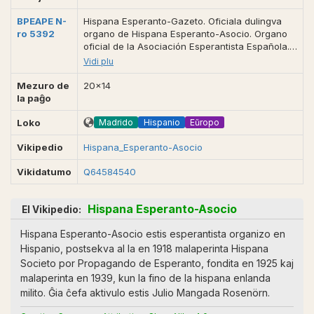
BPEAPE N-
Hispana Esperanto-Gazeto. Oficiala dulingva
ro 5392
organo de Hispana Esperanto-Asocio. Organo
oficial de la Asociación Esperantista Española.
Madrid (ES), apr. 1931-julio 1936, 16-32 p. 20x14.
Vidi plu
En dec. 1931 aperis 16 paĝa eksterordinara
numero. Aperadis neregule almenaŭ 61 n-roj.
Mezuro de
20x14
Aldono: Terminologio de arkitekturo kun
la paĝo
seslingva traduko. Direktis ĝin Fernando
Redondo Ituarte. IEMW 703.226-C.Esp. Komplete
Madrido
Hispanio
Eŭropo
Loko
en GEBAA (1381). [3130]. Antaŭe: Hispana
Vikipedio
Esperanto.
Hispana_Esperanto-Asocio
Vikidatumo
Q64584540
Hispana Esperanto-Asocio
El Vikipedio:
Hispana Esperanto-Asocio estis esperantista organizo en
Hispanio, postsekva al la en 1918 malaperinta Hispana
Societo por Propagando de Esperanto, fondita en 1925 kaj
malaperinta en 1939, kun la fino de la hispana enlanda
milito. Ĝia ĉefa aktivulo estis Julio Mangada Rosenörn.