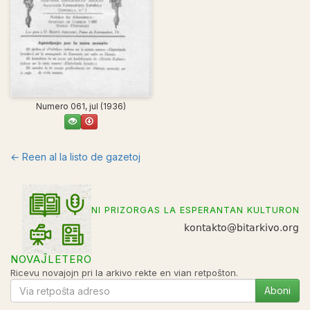
Numero 061, jul (1936)
← Reen al la listo de gazetoj
NI PRIZORGAS LA ESPERANTAN KULTURON
NOVAĴLETERO
Ricevu novajojn pri la arkivo rekte en vian retpoŝton.
Aboni