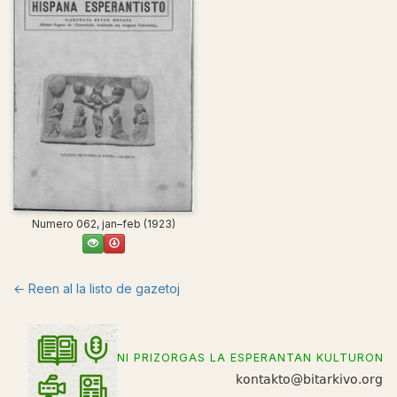
Numero 062, jan–feb (1923)
← Reen al la listo de gazetoj
NI PRIZORGAS LA ESPERANTAN KULTURON