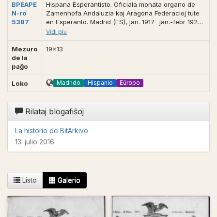
BPEAPE
Hispana Esperantisto. Oficiala monata organo de
N-ro
Zamenhofa Andaluzia kaj Aragona Federacioj tute
5387
en Esperanto. Madrid (ES), jan. 1917- jan.-febr 1923,
19x13. *«La unuaj 5 jaroj ampleksas 970 paĝojn kun
Vidi plu
tre varia kaj interesa teksto, 200 bildojn en luksa
papero». Almenaŭ 62 n-roj. Kunfondita kaj direktita,
Mezuro
19x13
(ĉef )redaktita de Julio Mangada-Rosenörn.
de la
Kunlaboris en la redaktado (1917) Emilio González
paĝo
Linera. IEMW 700.011-B.Esp. GEBAA (1380). [3126].
Fontoj: Esperanto (UEA), 1918/6, p. 69 (9); *Hispana
Madrido
Hispanio
Eŭropo
Loko
Esperanto-Gazeto. 1933. p. 9; Takács (3372);
Enciklopedio de Esperanto, p. 358.
Rilataj blogafiŝoj
La historio de BitArkivo
13. julio 2016
Listo
Galerio