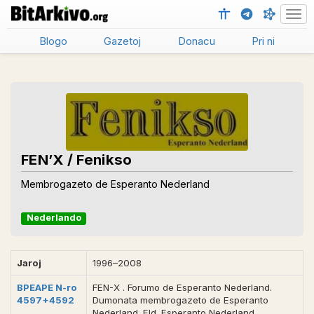
Men
Blogo
Gazetoj
Donacu
Pri ni
FEN’X / Fenikso
Membrogazeto de Esperanto Nederland
Nederlando
Jaroj
1996–2008
BPEAPE N-ro
FEN-X . Forumo de Esperanto Nederland.
4597+4592
Dumonata membrogazeto de Esperanto
Nederland. Eld. Esperanto Nederland.