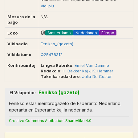
Amsterdam (NL), Zaandam (NL), 1996-2004.
Vidi plu
ISSN 13846515. IEMW 1,683.739-C.Esp.
Antaŭe: La Fenomeno. Rubriko: Nia Lingvo.
Mezuro de la
N/A
Fonto: Jarlibro de UEA, 2008, pp. 45-46. FEN-
paĝo
X. ☞ FENikso. | FENikso, FEN(I)X, FEN-X.
Forumo, dumonata membrogazeto de
Amsterdamo
Nederlando
Eŭropo
Loko
Esperanto Nederland. Amsterdam (NL),
Vikipedio
Haarlem (NL), Zaandam (NL), jan. 1996-2008
Fenikso_(gazeto)
-? Red. Hans Bakker (Amsterdam).
Vikidatumo
Q25478312
sekretario@esperanto- nederland.nl.
www.esperanto-nederland.nl. Ekzistas
Kontribuintoj
Lingva Rubriko
:
Emiel Van Damme
sonbenda varianto. ISSN 1384-6515. IEMW
Redakcio
:
H. Bakker kaj J.K. Hammer
1,683.739- C.Esp. GEBAA (1560). KATCDELI
Teknika redaktoro
:
Julia De Coster
(2007). [10102]. Antaŭe: Fenomeno. Fontoj:
Nederlanda Esperantisto, 1997/1, p. 13, 1998/1,
p. 8; Jarlibro (UEA), 2008, pp. 45-46.
Fenikso (gazeto)
El Vikipedio:
Fenikso estas membrogazeto de Esperanto Nederland,
aperanta en Esperanto kaj la nederlanda.
Creative Commons Attribution-ShareAlike 4.0