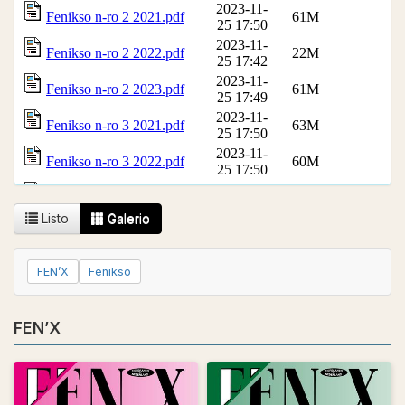
Listo
Galerio
FEN’X
Fenikso
FEN’X