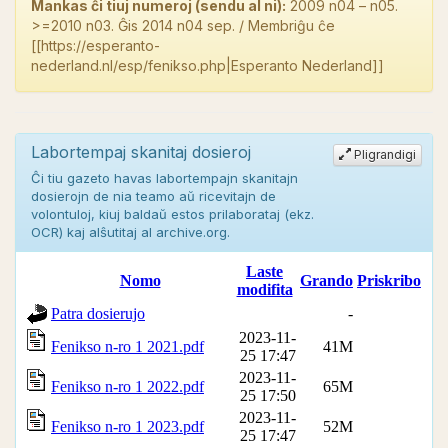
Mankas ĉi tiuj numeroj (sendu al ni):
2009 n04 – n05.
>=2010 n03. Ĝis 2014 n04 sep. / Membriĝu ĉe
[[https://esperanto-
nederland.nl/esp/fenikso.php|Esperanto Nederland]]
Labortempaj skanitaj dosieroj
Pligrandigi
Ĉi tiu gazeto havas labortempajn skanitajn
dosierojn de nia teamo aŭ ricevitajn de
volontuloj, kiuj baldaŭ estos prilaborataj (ekz.
OCR) kaj alŝutitaj al archive.org.