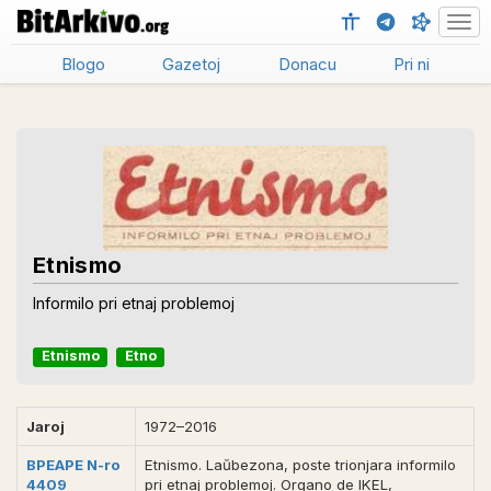
Men
Blogo
Gazetoj
Donacu
Pri ni
Etnismo
Informilo pri etnaj problemoj
Etnismo
Etno
Jaroj
1972–2016
BPEAPE N-ro
Etnismo. Laŭbezona, poste trionjara informilo
4409
pri etnaj problemoj. Organo de IKEL,