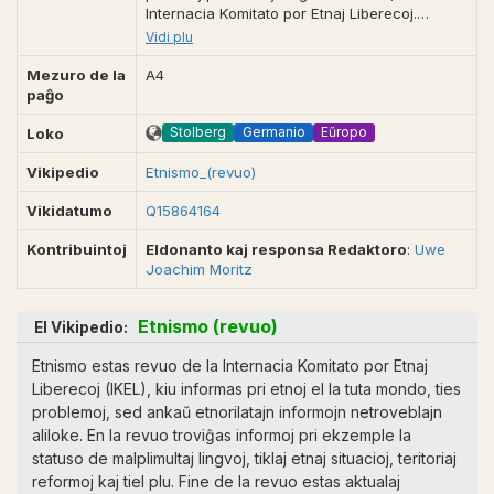
Internacia Komitato por Etnaj Liberecoj.
Stolberg (FRG/DE), Eschweiler (FRG/DE),
Vidi plu
Alsdorf (FRG/ DE), 1972-2006-? 8-29 p. A4,
tajpita, komence alkohole multobligita, poste
Mezuro de la
A4
presita, ilustrita. En 2005 aperis la 76-a n-ro.
paĝo
Eldonas kaj redaktas kaj adm. Uwe Joachim
Moritz. ikel@uea. org,
Stolberg
Germanio
Eŭropo
Loko
http://www.geocities.com/ikeldr. HEM (139).
Vikipedio
Preskaŭ komplete havas GEBAA (454). [2563].
Etnismo_(revuo)
Fontoj: La Espero, 1977/5-6, p. 36; Esperanto-
Vikidatumo
Q15864164
Katalogo (UEA), 1988/89, p. 381; Eŭska
Kverko, 1994, n-ro 4, p. 24; Norvega
Kontribuintoj
Eldonanto kaj responsa Redaktoro
:
Uwe
Esperantisto, 1998/5, p. 17; Jarlibro. UEA ,
Joachim Moritz
2006, p. 63.
Etnismo (revuo)
El Vikipedio:
Etnismo estas revuo de la Internacia Komitato por Etnaj
Liberecoj (IKEL), kiu informas pri etnoj el la tuta mondo, ties
problemoj, sed ankaŭ etnorilatajn informojn netroveblajn
aliloke. En la revuo troviĝas informoj pri ekzemple la
statuso de malplimultaj lingvoj, tiklaj etnaj situacioj, teritoriaj
reformoj kaj tiel plu. Fine de la revuo estas aktualaj