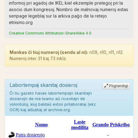
informoj pri agadoj de IKEL kiel ekzemple prelegoj pri la
asocio dum kongresoj. Nombro de malnovaj numeroj estas
senpage legeblaj sur la arkiva paĝo de la retejo
etnismo.org
Creative Commons Attribution-ShareAlike 4.0
Mankas ĉi tiuj numeroj (sendu al ni):
n09, n10, n11, n12.
Numeroj inter 31 kaj 73 inklz.
Labortempaj skanitaj dosieroj
Pligrandigi
Ĉi tiu gazeto havas labortempajn skanitajn
dosierojn de nia teamo aŭ ricevitajn de
volontuloj, kiuj baldaŭ estos prilaborataj (ekz.
OCR) kaj alŝutitaj al archive.org.