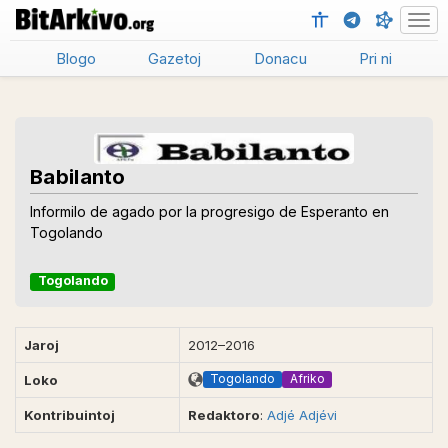
Men
Blogo
Gazetoj
Donacu
Pri ni
Babilanto
Informilo de agado por la progresigo de Esperanto en
Togolando
Togolando
Jaroj
2012–2016
Togolando
Afriko
Loko
Kontribuintoj
Redaktoro
:
Adjé Adjévi