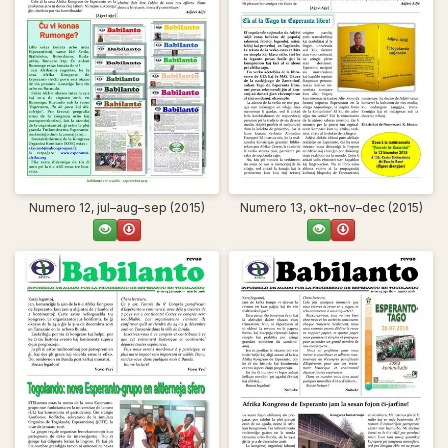
Numero 12, jul–aug–sep (2015)
Numero 13, okt–nov–dec (2015)