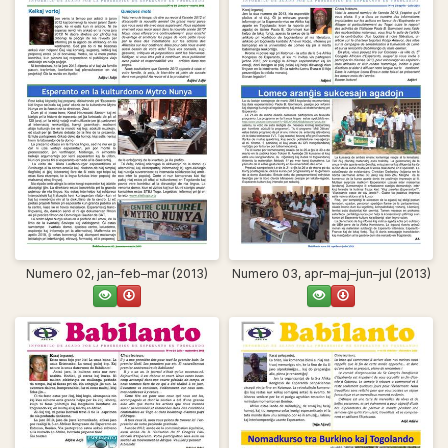
Numero 02, jan–feb–mar (2013)
Numero 03, apr–maj–jun–jul (2013)