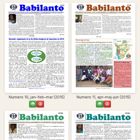
Numero 10, jan–feb–mar (2015)
Numero 11, apr–maj–jun (2015)